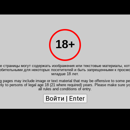
PB.VIP
Расписание
Отчеты
Форум
Новичкам
Ваканс
18+
борделя
>
Отчеты MonkeyD
>
Отчет от 21 ноя
eyD
- Ника GRAND
 страницы могут содержать изображения или текстовые материалы, кот
рбительными для некоторых посетителей и быть запрещенными к просм
, я понял одно. Ника соответствует своему цвету волос, она м
младше 18 лет.
ри, разумеется при грамотном подходе. Иссушила меня, как я
ng pages may include image or text material that may be offensive to some pe
ечи, правда я за пару секунд, а она полтора часа проводила
nly to persons of legal age 18 (21 where required) years. Please make sure y
all rules and conditions of entry.
 остальном рыжая, общительная, жгучая и с шикарной фигурой. 
асивая, высокая, упругая, сосочки твёрже металла и чувствительн
мится к идеалу - огонь короче.
 как знакомы, тут всё быстро и по симпатии. Как только она
на спине, а член в резинке. ОС - чувствуется хорошо, бодро и з
С - восторг, смазки своей много, весь стандартный пакет с по