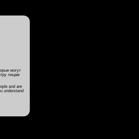
Войди
или
Зарегистрируйся
ии
Цены
Акции
Powered by
Translate
Ника 22/160/1
орые могут
отру лицам
ожет
ople and are
ou understand
Х-А,
ые, как
адорно,
лным