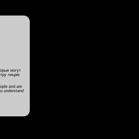
Войди
или
Зарегистрируйся
ии
Цены
Акции
Powered by
Translate
Лада 32/167/3
орые могут
отру лицам
не
, что
ople and are
ou understand
тся, но
 она
тата,
олго и