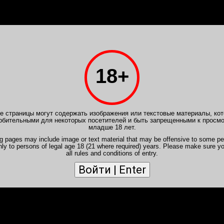
PB.VIP
Расписание
Отчеты
Форум
Новичкам
Ваканс
18+
борделя
>
Отчеты Metrofanuszka
>
Отчет от 21
да PREMIUM
ofanuszka
- Лада PREMIUM
 страницы могут содержать изображения или текстовые материалы, кот
рбительными для некоторых посетителей и быть запрещенными к просм
азу хотелось к деве, но ожидание, как обычно с реальностью 
младше 18 лет.
 с Ямало-Ненецкого Автономного Округа, хоть она и утверждает
ng pages may include image or text material that may be offensive to some pe
ог рассмотреть, отпугнуло количество гематом на теле и
nly to persons of legal age 18 (21 where required) years. Please make sure y
, появилось впечатление, что человек, только этим и занимае
all rules and conditions of entry.
ли хочется среднетемпового секса, не отдавайте ей инициативу,
ит, у нескорострелов могут быть проблемы с получением резуль
з. С другой стороны дева мозг не выносит, при общении мила и
, да и пропадает как таковое желание. Время не тянет, может д
вигаясь бешено навстречу. Идти к ней или нет, решайте сами.
е