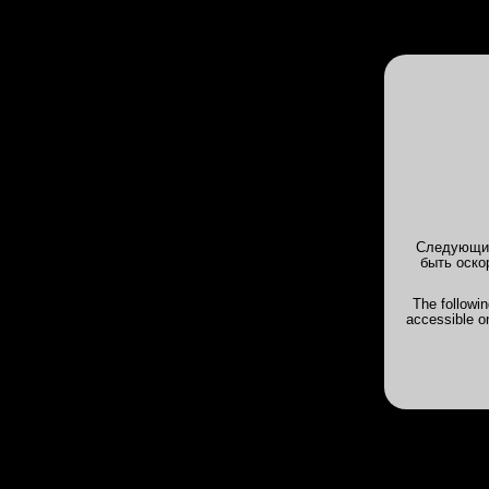
INTIMS
Клубы
Анкеты
Галерея
INTIMSPB.VIP
>
Отчеты о посещении 
мар 2020, 11:40 - Metrofanuszka - Ла
Отчет от 21 мар 2020, 11:40 -
Metr
Следующие
Лирика
быть оско
Честно говоря смотря фотографии ср
пересеклись. Во первых, дама родом
The followi
русская метиска. Я сего факта не см
accessible o
профессиональное шлюшное поведение
по признанию менее года. Далее.. ес
делает всё в бешеном темпе, пот лет
что у меня и случилось во второй ра
улыбчива. За нежностью это не к ней
упорно, стонет, как последний раз, д
Дата свидания
19.03.20
Длина волос
Не длинны