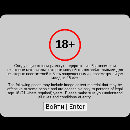
Войди
или
Зарегистрируйся
INTIMSPB.VIP
Клубы
Анкеты
Галерея
Расписание
Отчеты
Powered by
Translate
18+
Отключить мобильный вид
Отчет от 12 апр 2020, 19:27 -
tim01
- Лада PREMIUM
Следующие страницы могут содержать изображения или
Лирика
текстовые материалы, которые могут быть оскорбительными для
А по мне эта девушка уникальна. Уникальна типажем и
некоторых посетителей и быть запрещенными к просмотру лицам
темпераментом. Во первых худая она это да, просто
младше 18 лет.
обалдеть, некоторым может показаться что чересчур, но
The following pages may include image or text material that may be
за счет роста она не выглядит очень хрупкой. Лицо
offensive to some people and are accessible only to persons of legal
приятное, взгляд вкрадчивый, а типаж можно назвать
age 18 (21 where required) years. Please make sure you understand
достаточно экзотическим. Волосы за счет того что носит в
all rules and conditions of entry.
пучке, как будто совсем короткие. В общем Холли Берри из
ЯНАО=). Грудь сделанная, не идеально, импланты большие,
сугубо на любителя. Хотя и Митрофанушка и говорил о
шлюшном поведении, я лично такого не
заметил...Уверенность да, практичность да, иногда
чрезмерно суетится. ОС обалденный. В классике активна,