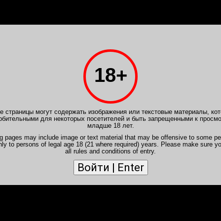
PB.VIP
Расписание
Отчеты
Форум
Новичкам
Ваканс
18+
борделя
>
Отчеты spbrus
>
Отчет от 14 янв 2023,
s
- Лада PREMIUM
 страницы могут содержать изображения или текстовые материалы, кот
рбительными для некоторых посетителей и быть запрещенными к просм
по программе экспресс.
младше 18 лет.
на время снял. Цель достигнута)
ng pages may include image or text material that may be offensive to some pe
nly to persons of legal age 18 (21 where required) years. Please make sure y
all rules and conditions of entry.
ует
ть старше