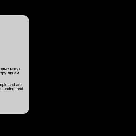
Войди
или
Зарегистрируйся
ии
Цены
Акции
Powered by
Translate
Лада 32/167/3
орые могут
отру лицам
ople and are
ou understand