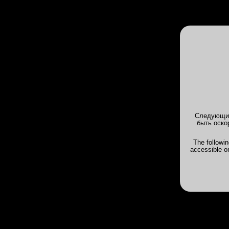
INTIMS
Клубы
Анкеты
Галерея
INTIMSPB.VIP
>
Отчеты о посещении 
03:38 - spbrus - Лада PREMIUM
Отчет от 14 янв 2023, 03:38 -
spbru
Следующие
Лирика
быть оско
Заглянул на предновогодний огонёк 
Заряд бодрости получил, груз забот 
The followi
accessible o
Дата свидания
30.12.2022
Бюст(размер)
0
сделанная
Рост
0
соответств
Возраст
0
наверно чу
Стрижка
0
гладко
интимная