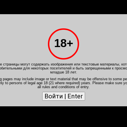
PB.VIP
Расписание
Отчеты
Форум
Новичкам
Ваканс
18+
борделя
>
Отчеты MonkeyD
>
Отчет от 26 янв
AND
eyD
- Екатерина GRAND
 страницы могут содержать изображения или текстовые материалы, кот
рбительными для некоторых посетителей и быть запрещенными к просм
разделить встречу на две части:
младше 18 лет.
ng pages may include image or text material that may be offensive to some pe
такая модель поведения достается или всем. Но описать наше 
nly to persons of legal age 18 (21 where required) years. Please make sure y
, ты тролли меня"[произносить голосом Стича]))). Даже больше 
all rules and conditions of entry.
 не виделись. От первого шага в комнате, до пока готовились...
ись и даже когда ты уже чувствуешь запах и вкус ее кожи на губ
тно откуда могут возникать проблемы и недопонимание с ней у 
если переть против, а не подстроиться и выйти на гребень. Ну м
осто стараюсь не отставать)
но настраиваем волну. Смех всё тише, звуки сладостные всё гр