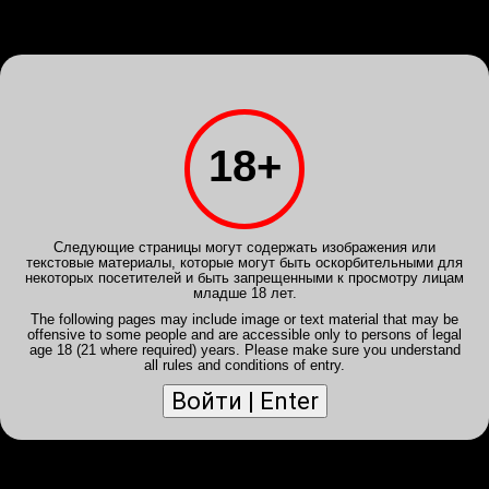
Войди
или
Зарегистрируйся
INTIMSPB.VIP
Клубы
Анкеты
Галерея
Расписание
Отчеты
Powered by
Translate
18+
Отключить мобильный вид
Отчет от 27 дек 2025, 02:41 -
andrewborsh
- Виктория
DELUXE
Следующие страницы могут содержать изображения или
текстовые материалы, которые могут быть оскорбительными для
некоторых посетителей и быть запрещенными к просмотру лицам
Лирика
младше 18 лет.
Подтверждаю предыдущего писаку. Взляд у распутницы
The following pages may include image or text material that may be
что надо. Девочка послушная. Красивая.
offensive to some people and are accessible only to persons of legal
age 18 (21 where required) years. Please make sure you understand
ОС
5
Может глубоко
all rules and conditions of entry.
КС
5
Крутится вертится как шар
голубой
Опытность
4
Может получиться идеальный
шлюшка
Оцени отчет:
0