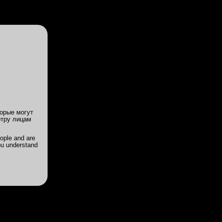
Войди
или
Зарегистрируйся
ии
Цены
Акции
Powered by
Translate
Агата 20/160/1
орые могут
отру лицам
у,
ходы и
ople and are
ou understand
вая, с
евушку.
ии,
прибыла
личный
о пока
да