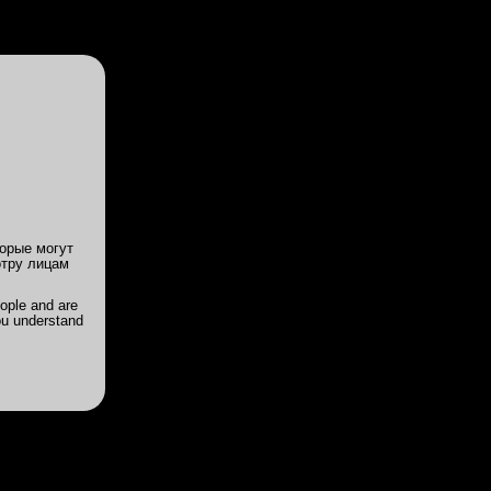
Войди
или
Зарегистрируйся
ии
Цены
Акции
Powered by
Translate
Катя 22/160/1
орые могут
отру лицам
а тут
ople and are
ou understand
льное