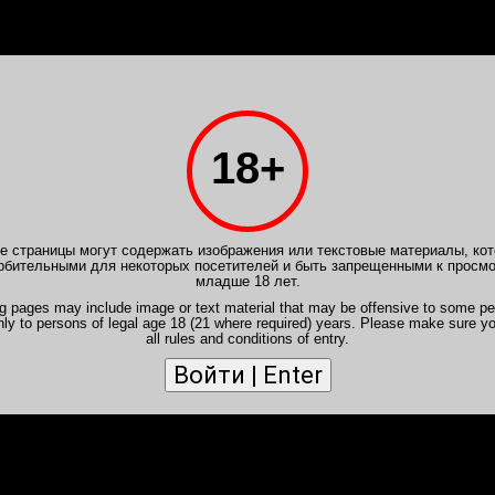
PB.VIP
Расписание
Отчеты
Форум
Новичкам
Ваканс
18+
борделя
>
Отчеты RandyLemon
>
Отчет от 16 июн
RA
yLemon
- Катя RIVIERA
 страницы могут содержать изображения или текстовые материалы, кот
рбительными для некоторых посетителей и быть запрещенными к просм
похожи.
младше 18 лет.
 нас работает, сидит скучает, никого нет. Зашёл писать отчёт, 
ng pages may include image or text material that may be offensive to some pe
ь, потому что сосет мощно, глубоко, явно с опытом.
nly to persons of legal age 18 (21 where required) years. Please make sure y
all rules and conditions of entry.
 все прошло хорошо.
но были в причёске, казались короче
оворя все ещё в растерянности что тут ставить, обычное норма