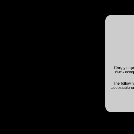
INTIMS
Клубы
Анкеты
Галерея
INTIMSPB.VIP
>
Отчеты о посещении 
2026, 10:40 - RandyLemon - Катя RIVIE
Отчет от 16 июн 2026, 10:40 -
Rand
Следующие
Лирика
быть оско
Имя точно то, фотки тоже вроде бы 
Мне рекламировали как всего 4 день у
The followi
отзывы с 22 года и сразу все сошлос
accessible o
На руках тату, но они не мешают.
А так молодая приветливая девушка,
Дата свидания
Июнь 2026
Длина волос
По плечи, 
Лицо/макияж
4
Я честно г
лицо