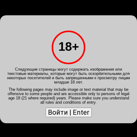
Войди
или
Зарегистрируйся
INTIMSPB.VIP
Клубы
Анкеты
Галерея
Расписание
Отчеты
Powered by
Translate
18+
Клуб
ROYAL
Клуб
DELU
+7 931 004-33-30
+7 911 922-2
Следующие страницы могут содержать изображения или
текстовые материалы, которые могут быть оскорбительными для
некоторых посетителей и быть запрещенными к просмотру лицам
младше 18 лет.
The following pages may include image or text material that may be
offensive to some people and are accessible only to persons of legal
age 18 (21 where required) years. Please make sure you understand
all rules and conditions of entry.
Отключить мобильный вид
Клуб PREMIUM СПб
PREMIUM
946-86-01
+7 921 873-77-04
+7 921 307-0